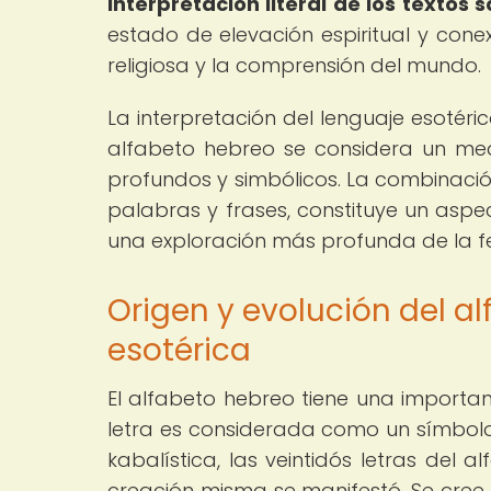
interpretación literal de los textos 
estado de elevación espiritual y cone
religiosa y la comprensión del mundo.
La interpretación del lenguaje esotéri
alfabeto hebreo se considera un med
profundos y simbólicos. La combinació
palabras y frases, constituye un aspec
una exploración más profunda de la fe
Origen y evolución del al
esotérica
El alfabeto hebreo tiene una importanc
letra es considerada como un símbolo 
kabalística, las veintidós letras del 
creación misma se manifestó. Se cree qu