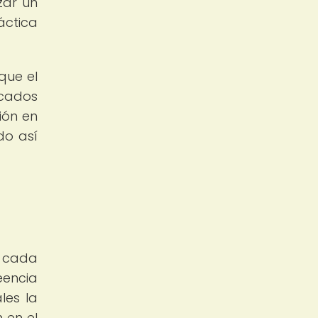
zar un
áctica
que el
icados
ión en
do así
e cada
eencia
les la
 en el