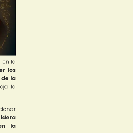
 en la
r los
 de la
eja la
cionar
sidera
en la