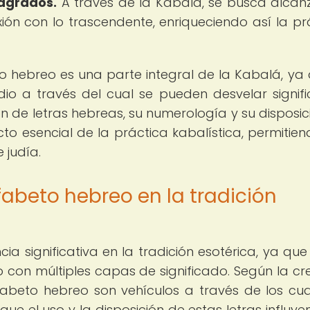
sagrados.
A través de la Kabalá, se busca alcan
xión con lo trascendente, enriqueciendo así la pr
co hebreo es una parte integral de la Kabalá, ya 
io a través del cual se pueden desvelar signif
n de letras hebreas, su numerología y su disposic
to esencial de la práctica kabalística, permitien
 judía.
fabeto hebreo en la tradición
ia significativa en la tradición esotérica, ya qu
con múltiples capas de significado. Según la cr
alfabeto hebreo son vehículos a través de los cua
e el uso y la disposición de estas letras influyen