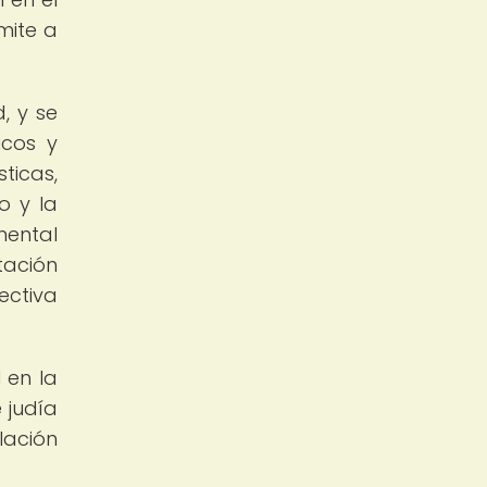
mite a
, y se
icos y
ticas,
o y la
mental
tación
ectiva
 en la
 judía
lación