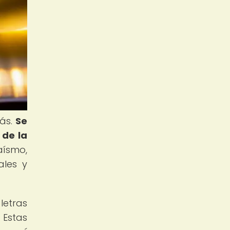
rás.
Se
 de la
aísmo,
ales y
letras
 Estas