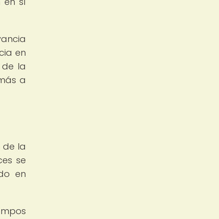
 en sí
vancia
cia en
 de la
 más a
 de la
ces se
ado en
iempos