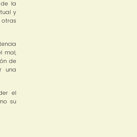
 de la
tual y
 otras
tencia
l mal,
ión de
ar una
er el
omo su