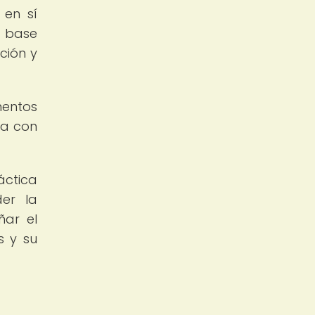
 en sí
a base
ción y
mentos
na con
áctica
der la
ñar el
s y su