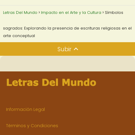
Letras Del Mundo
Impacto en el Arte y la Cultura
Símbolos
sagrados: Explorando la presencia de escrituras religiosas en el
arte conceptual
Subir
Información Legal
Términos y Condiciones