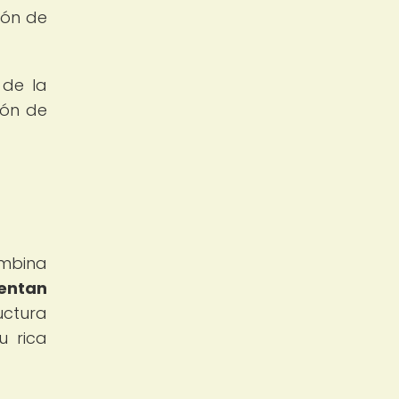
ión de
 de la
ión de
ombina
sentan
uctura
u rica