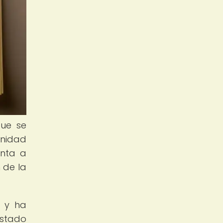
que se
unidad
onta a
 de la
. y ha
estado