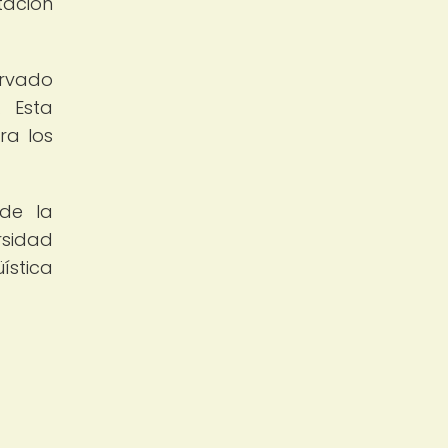
tación
ervado
. Esta
ra los
 de la
rsidad
üística