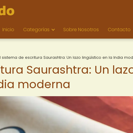
Inicio
Categorías
Sobre Nosotros
Contacto
l sistema de escritura Saurashtra: Un lazo lingüístico en la India mo
itura Saurashtra: Un laz
India moderna