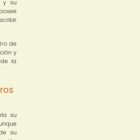
l y su
 posee
cribir
tro de
ción y
 de la
ros
ela su
Aunque
 de su