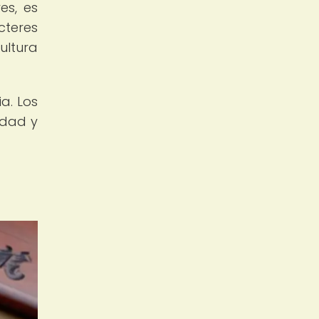
es, es
cteres
ultura
a. Los
edad y