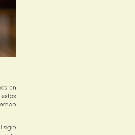
nes en
 estos
tiempo
 siglo