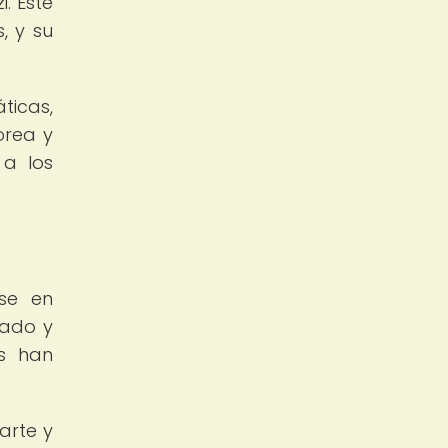
i. Este
, y su
ticas,
orea y
 a los
rse en
cado y
os han
arte y