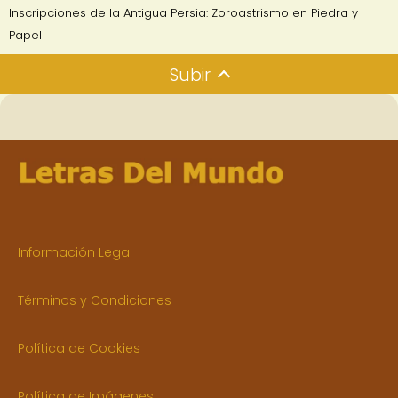
Inscripciones de la Antigua Persia: Zoroastrismo en Piedra y
Papel
Subir
Información Legal
Términos y Condiciones
Política de Cookies
Política de Imágenes