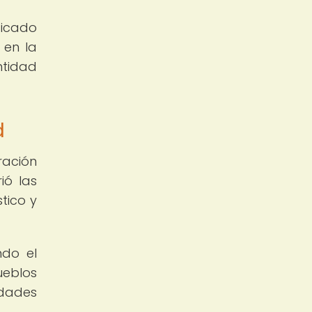
ficado
 en la
ntidad
d
ración
ió las
tico y
ndo el
ueblos
dades