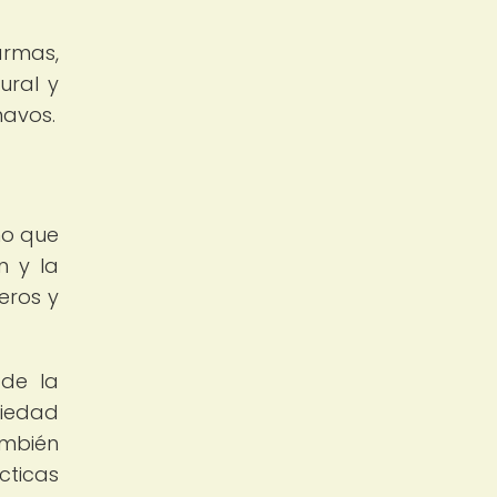
armas,
ural y
navos.
no que
n y la
eros y
 de la
ciedad
ambién
cticas