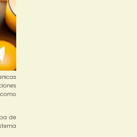
ánicas
iones
e como
aba de
istema