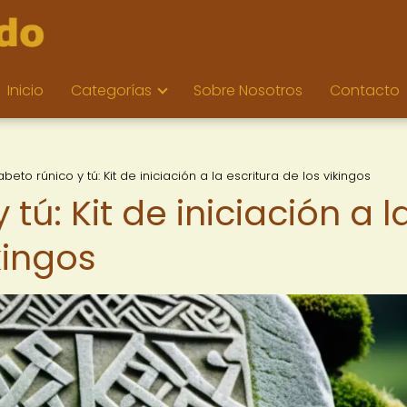
Inicio
Categorías
Sobre Nosotros
Contacto
fabeto rúnico y tú: Kit de iniciación a la escritura de los vikingos
 tú: Kit de iniciación a l
kingos