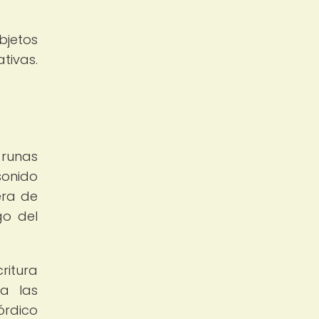
bjetos
tivas.
 runas
sonido
era de
go del
ritura
 a las
órdico