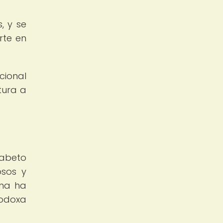
, y se
rte en
cional
tura a
fabeto
osos y
ána ha
todoxa