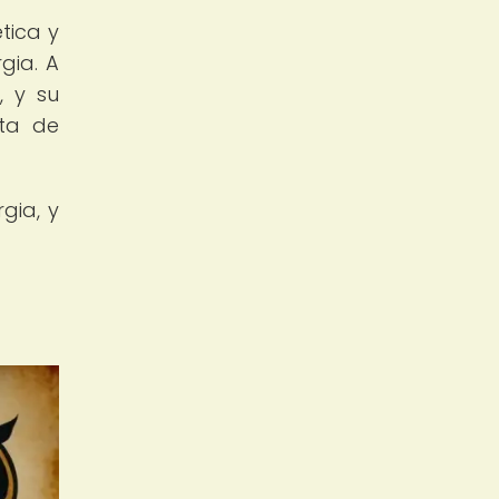
tica y
gia. A
, y su
ita de
gia, y