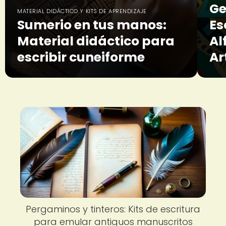
Ge
MATERIAL DIDÁCTICO Y KITS DE APRENDIZAJE
Sumerio en tus manos:
Es
Material didáctico para
Al
escribir cuneiforme
Ar
Pergaminos y tinteros: Kits de escritura
para emular antiguos manuscritos