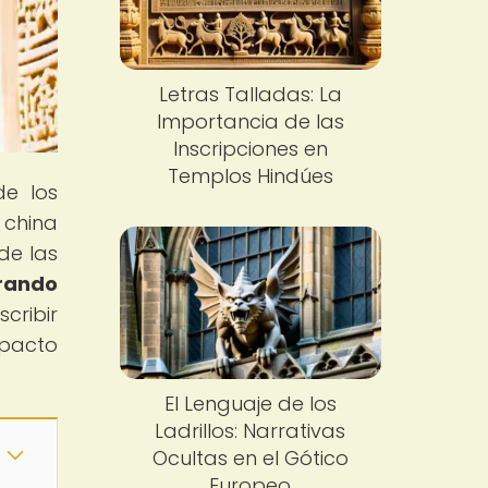
Letras Talladas: La
Importancia de las
Inscripciones en
Templos Hindúes
de los
 china
de las
orando
cribir
mpacto
El Lenguaje de los
Ladrillos: Narrativas
Ocultas en el Gótico
Europeo