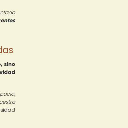
entado
rentes
adas
, sino
vidad
pacio,
uestra
rsidad