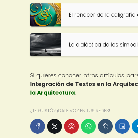
El renacer de la caligrafí
La dialéctica de los símb
Si quieres conocer otros artículos pa
Integración de Textos en la Arquite
la Arquitectura
.
¿TE GUSTÓ? ¡DALE VOZ EN TUS REDES!