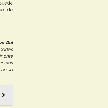
 puede
osa de
as Del
partes
inante
encias
 en la