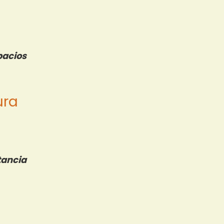
acios
ura
tancia