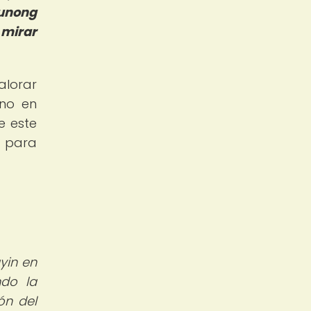
runong
 mirar
alorar
ino en
e este
a para
yin en
ndo la
ón del