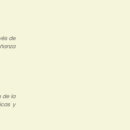
vés de
eñanza
 de la
icas y