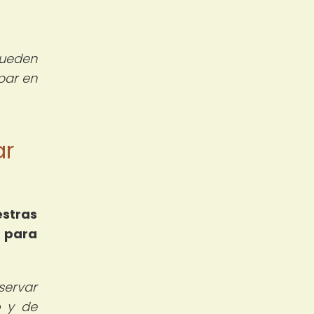
pueden
ipar en
ar
stras
 para
servar
o y de