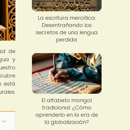
La escritura meroítica:
Desentrañando los
secretos de una lengua
perdida
dad de
igua y
uestro
scubre
o está
rales.
El alfabeto mongol
tradicional: ¿Cómo
aprenderlo en la era de
la globalización?