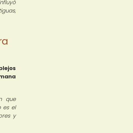
nfluyó
tiguas,
ra
lejos
umana
n que
 es el
ores y