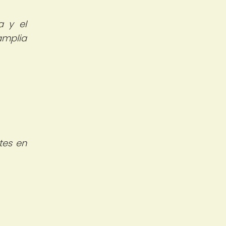
a y el
amplia
tes en