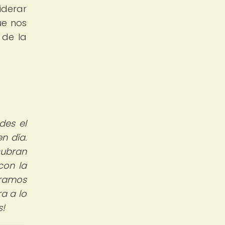
iderar
ue nos
 de la
des el
n día.
cubran
con la
eramos
a a lo
s!