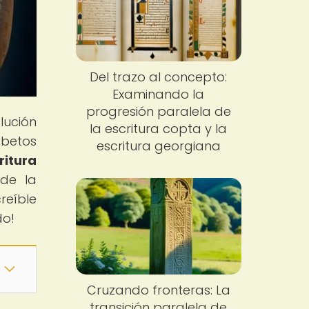
Del trazo al concepto:
Examinando la
progresión paralela de
lución
la escritura copta y la
abetos
escritura georgiana
ritura
 de la
reíble
do!
Cruzando fronteras: La
transición paralela de