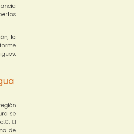
tancia
pertos
ón, la
iforme
iguos,
igua
región
ura se
.C. El
rma de