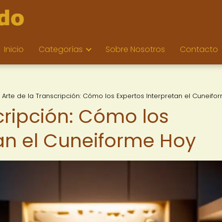
Inicio
Categorías
Sobre Nosotros
Contacto
l Arte de la Transcripción: Cómo los Expertos Interpretan el Cuneif
scripción: Cómo los
tan el Cuneiforme Hoy