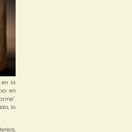
 en la
aba en
orme".
do, lo
enios,