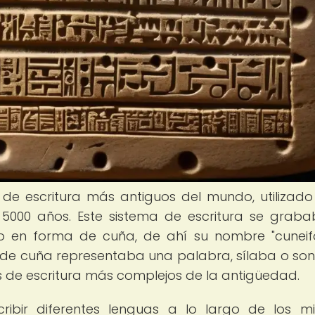
 de escritura más antiguos del mundo, utilizado
000 años. Este sistema de escritura se grab
nto en forma de cuña, de ahí su nombre "cuneif
e cuña representaba una palabra, sílaba o soni
as de escritura más complejos de la antigüedad.
ribir diferentes lenguas a lo largo de los mil