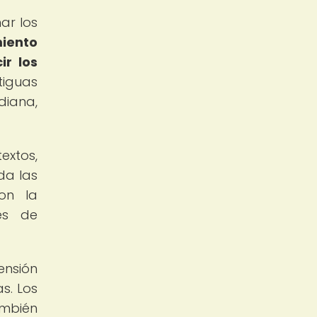
ar los
miento
ir los
tiguas
diana,
extos,
da las
con la
es de
ensión
as. Los
ambién