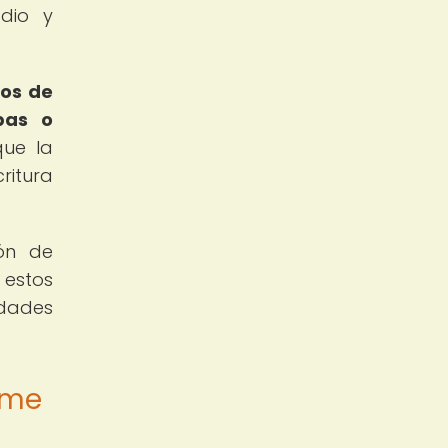
adio y
tos de
bas o
que la
ritura
ón de
 estos
idades
rme