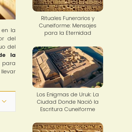
Rituales Funerarios y
Cuneiforme: Mensajes
 en la
para la Eternidad
or del
uo del
de la
e para
llevar
Los Enigmas de Uruk: La
Ciudad Donde Nació la
Escritura Cuneiforme