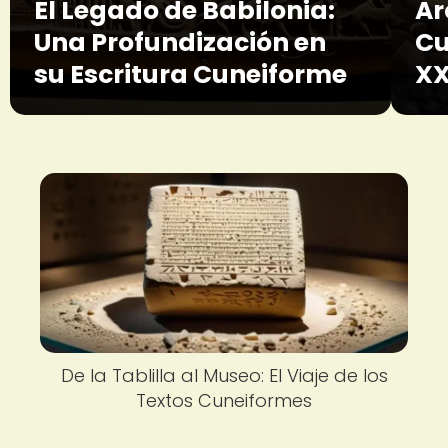
El Legado de Babilonia:
Ar
Una Profundización en
Cu
su Escritura Cuneiforme
XX
De la Tablilla al Museo: El Viaje de los
Textos Cuneiformes