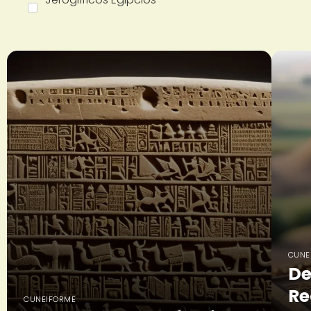
CUNE
De
Re
CUNEIFORME