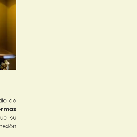
ilo de
formas
ue su
nexión