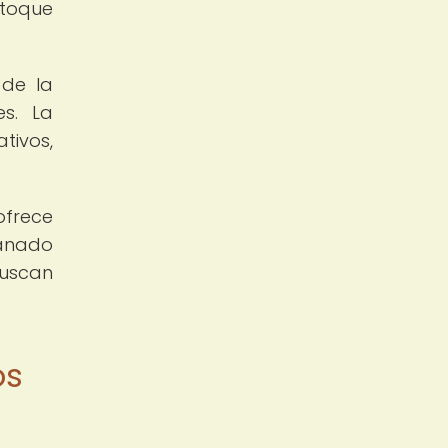
 toque
 de la
es. La
tivos,
ofrece
ganado
buscan
os