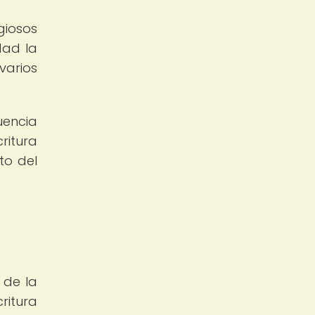
giosos
dad la
varios
uencia
ritura
to del
 de la
ritura