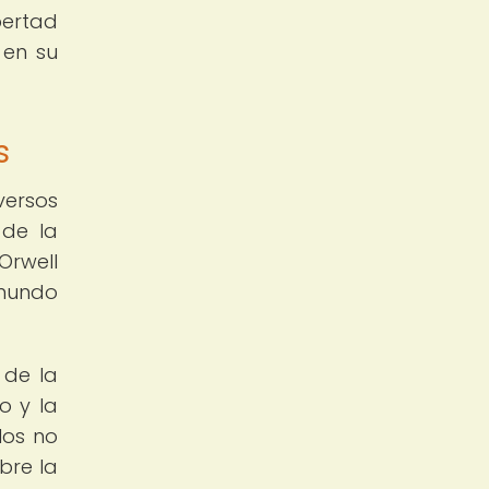
bertad
 en su
s
versos
 de la
Orwell
 mundo
 de la
o y la
los no
bre la