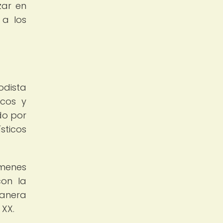
zar en
 a los
odista
icos y
ido por
sticos
ímenes
con la
manera
 XX.