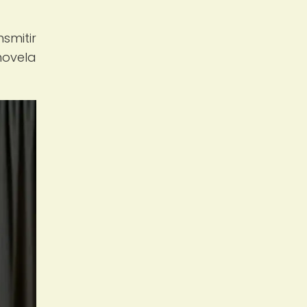
smitir
novela