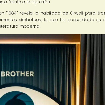
cia frente a la opresión.
en "1984" revela la habilidad de Orwell para tran
ementos simbólicos, lo que ha consolidado su 
literatura moderna.