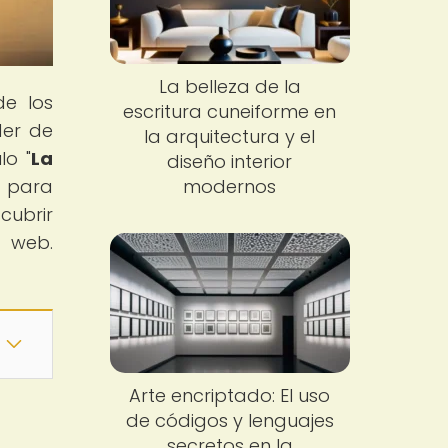
La belleza de la
de los
escritura cuneiforme en
der de
la arquitectura y el
lo "
La
diseño interior
e para
modernos
cubrir
a web.
Arte encriptado: El uso
de códigos y lenguajes
secretos en la