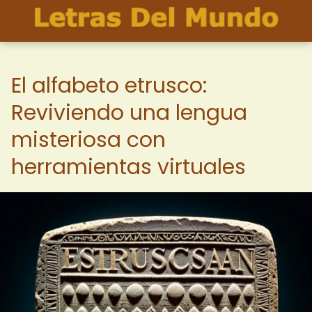
El alfabeto etrusco:
Reviviendo una lengua
misteriosa con
herramientas virtuales