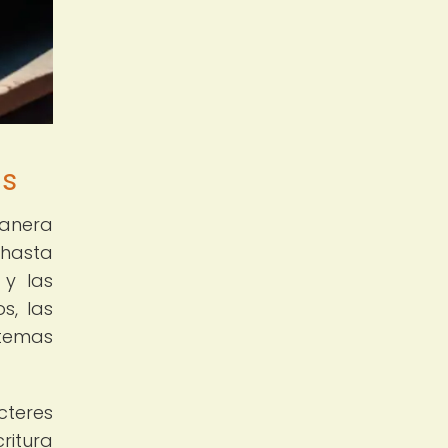
as
anera
 hasta
 y las
s, las
temas
cteres
ritura