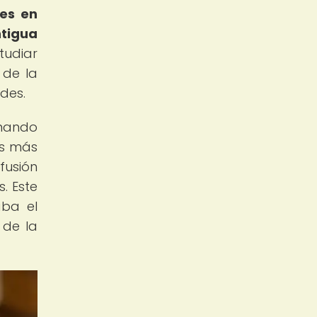
nes en
ntigua
tudiar
 de la
des.
onando
es más
fusión
. Este
aba el
 de la