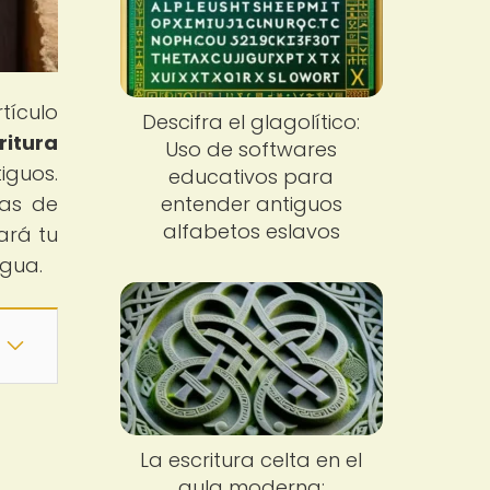
tículo
Descifra el glagolítico:
ritura
Uso de softwares
iguos.
educativos para
mas de
entender antiguos
alfabetos eslavos
ará tu
igua.
La escritura celta en el
aula moderna: