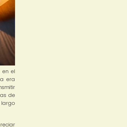
 en el
la era
smitir
mas de
 largo
reciar