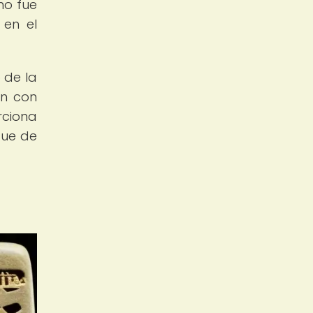
no fue
 en el
 de la
ón con
rciona
que de