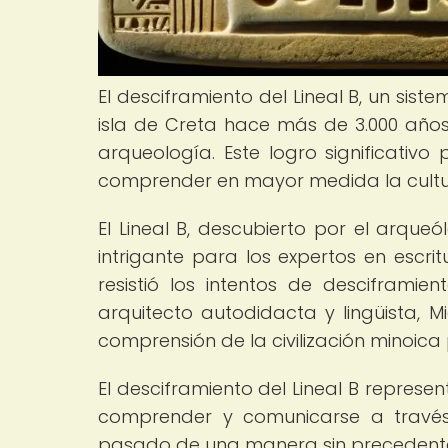
El desciframiento del Lineal B, un siste
isla de Creta hace más de 3.000 años, 
arqueología. Este logro significativ
comprender en mayor medida la cultur
El Lineal B, descubierto por el arque
intrigante para los expertos en escri
resistió los intentos de desciframi
arquitecto autodidacta y lingüista, M
comprensión de la civilización minoica
El desciframiento del Lineal B repres
comprender y comunicarse a través
pasado de una manera sin precedent