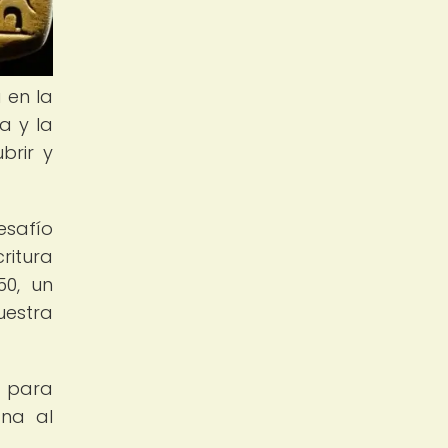
a en la
a y la
brir y
esafío
ritura
50, un
uestra
a para
ana al