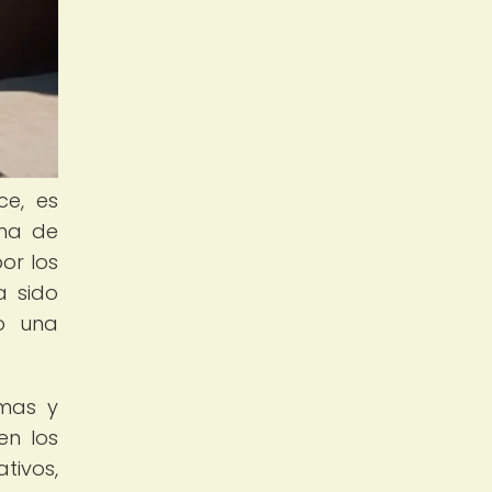
ce, es
ema de
por los
a sido
do una
amas y
en los
tivos,