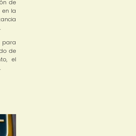
ión de
 en la
tancia
.
 para
ado de
to, el
.