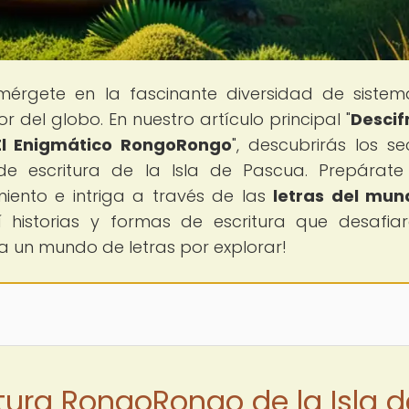
mérgete en la fascinante diversidad de siste
r del globo. En nuestro artículo principal "
Descif
 El Enigmático RongoRongo
", descubrirás los se
e escritura de la Isla de Pascua. Prepárat
iento e intriga a través de las
letras del mun
historias y formas de escritura que desafia
 a un mundo de letras por explorar!
itura RongoRongo de la Isla d