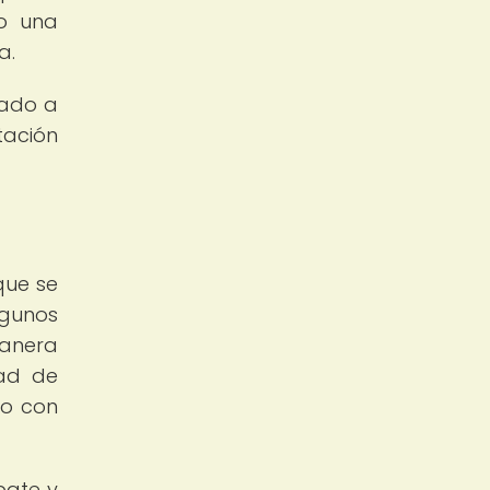
do una
a.
vado a
tación
que se
lgunos
anera
dad de
so con
bate y