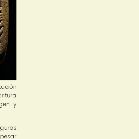
zación
ritura
igen y
iguras
 pesar