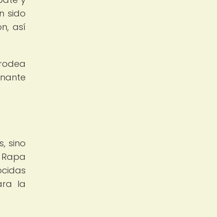
n sido
n, así
 rodea
inante
, sino
n Rapa
ocidas
ara la