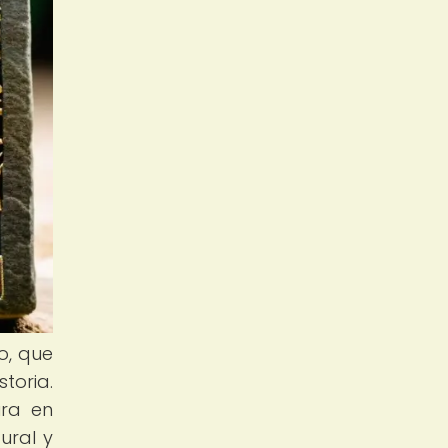
o, que
toria.
ura en
ural y