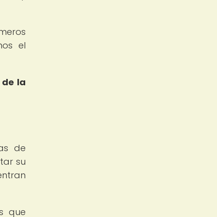
imeros
mos el
 de la
nas de
tar su
entran
os que