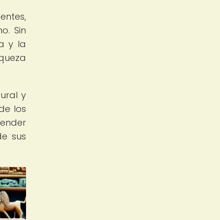
entes,
o. Sin
a y la
iqueza
ural y
de los
render
de sus