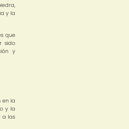
iedra,
a y la
es que
r sido
ción y
 en la
o y la
 a las