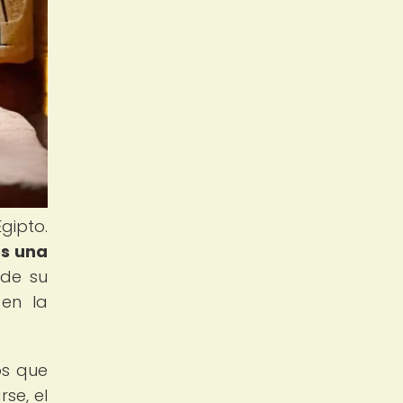
Egipto.
es una
de su
 en la
os que
se, el