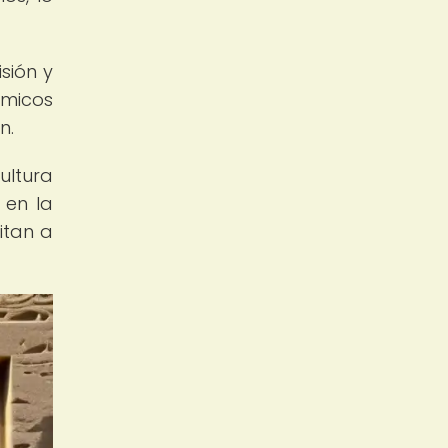
sión y
émicos
n.
ultura
 en la
itan a