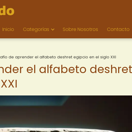
Inicio
Categorías
Sobre Nosotros
Contacto
safío de aprender el alfabeto deshret egipcio en el siglo XXI
nder el alfabeto deshre
 XXI