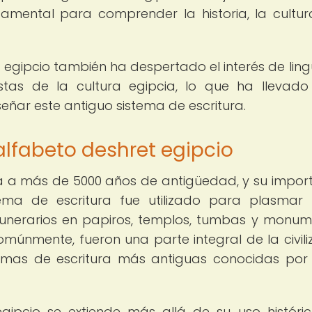
amental para comprender la historia, la cultur
 egipcio también ha despertado el interés de lingü
astas de la cultura egipcia, lo que ha llevad
eñar este antiguo sistema de escritura.
 alfabeto deshret egipcio
ta a más de 5000 años de antigüedad, y su impor
stema de escritura fue utilizado para plasmar 
s y funerarios en papiros, templos, tumbas y monum
omúnmente, fueron una parte integral de la civili
rmas de escritura más antiguas conocidas por 
gipcio se extiende más allá de su uso históric