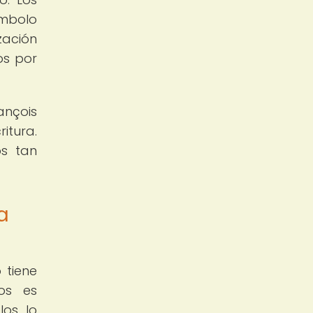
ímbolo
zación
os por
ançois
itura.
os tan
a
 tiene
cos es
os, lo