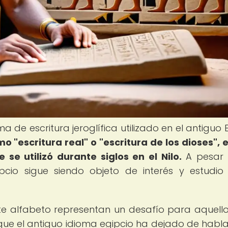
a de escritura jeroglífica utilizado en el antiguo 
 "escritura real" o "escritura de los dioses", 
se utilizó durante siglos en el Nilo.
A pesar 
pcio sigue siendo objeto de interés y estudio
te alfabeto representan un desafío para aquell
que el antiguo idioma egipcio ha dejado de hablar