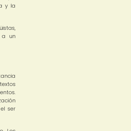
a y la
istas,
o a un
tancia
textos
entos.
zación
el ser
o. Los