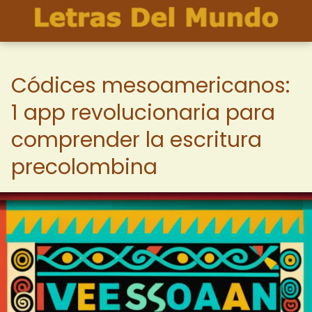
Códices mesoamericanos:
1 app revolucionaria para
comprender la escritura
precolombina