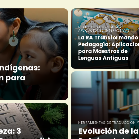
REALIDAD AUMENTADA Y
APLICACIONES INTERACTIVAS
La RA Transformando 
Pedagogía: Aplicacio
para Maestros de
Lenguas Antiguas
indígenas:
ón para
HERRAMIENTAS DE TRADUCCIÓN Y
eza: 3
Evolución de l