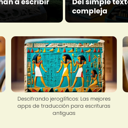
ñan a escribir
Del simple text
compleja
s
Descifrando jeroglíficos: Las mejores
apps de traducción para escrituras
antiguas