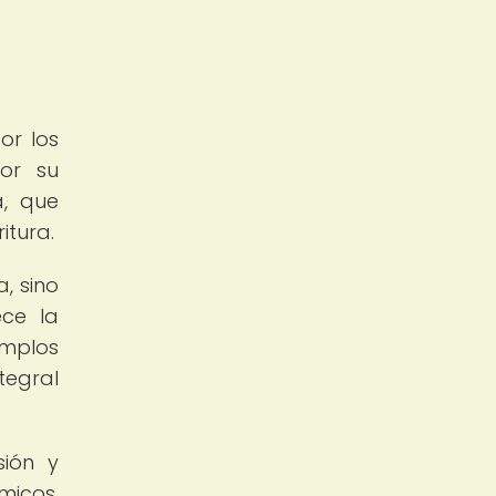
or los
por su
a, que
itura.
, sino
ece la
emplos
tegral
sión y
micos,