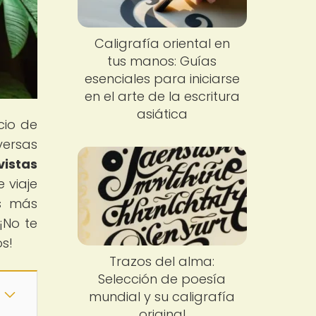
Caligrafía oriental en
tus manos: Guías
esenciales para iniciarse
en el arte de la escritura
asiática
cio de
versas
istas
e viaje
as más
¡No te
s!
Trazos del alma:
Selección de poesía
mundial y su caligrafía
original