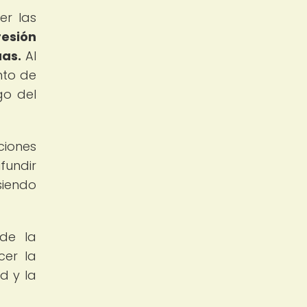
er las
resión
uas.
Al
nto de
go del
ciones
fundir
siendo
 de la
cer la
d y la