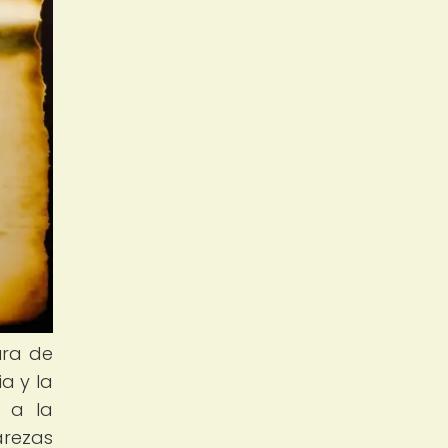
ura de
a y la
a a la
arezas