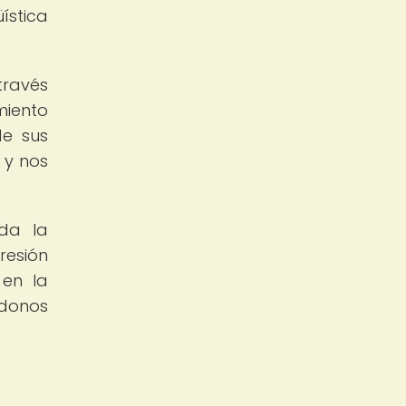
ística
través
miento
de sus
 y nos
nda la
resión
 en la
ndonos