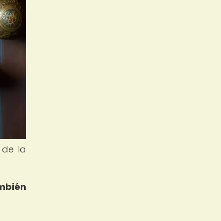
 de la
mbién