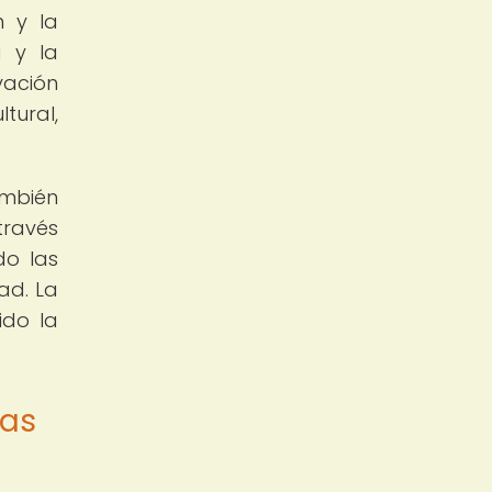
n y la
a y la
vación
tural,
ambién
través
do las
ad. La
ido la
ias