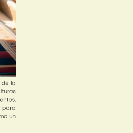
 de la
lturas
entos,
o para
omo un