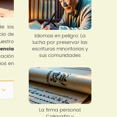
de los
cia de
Idiomas en peligro: La
uestro
lucha por preservar las
tencia
escrituras minoritarias y
sus comunidades
cación
nos en
La firma personal:
Caligrafía y