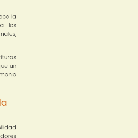
ece la
 a los
nales,
ituras
que un
imonio
la
ilidad
adores