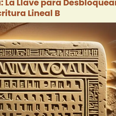
 La Llave para Desbloquea
critura Lineal B