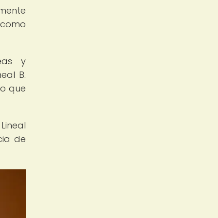
lmente
í como
eas y
eal B.
lo que
Lineal
cia de