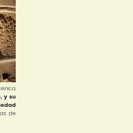
cénica
 y su
ciedad
las de