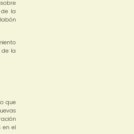
 sobre
 de la
slabón
miento
 de la
do que
nuevas
ración
 en el