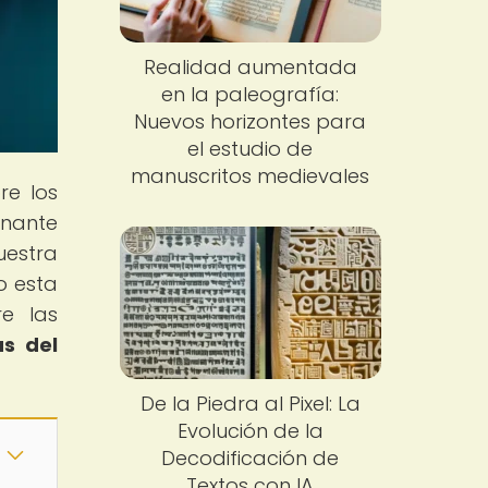
Realidad aumentada
en la paleografía:
Nuevos horizontes para
el estudio de
manuscritos medievales
re los
inante
uestra
o esta
e las
as del
De la Piedra al Pixel: La
Evolución de la
Decodificación de
Textos con IA