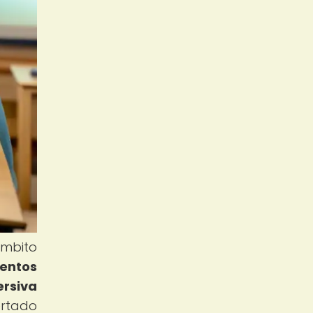
mbito
entos
ersiva
ertado