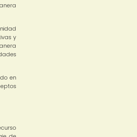
manera
unidad
ivas y
manera
idades
ido en
ceptos
ecurso
aje de