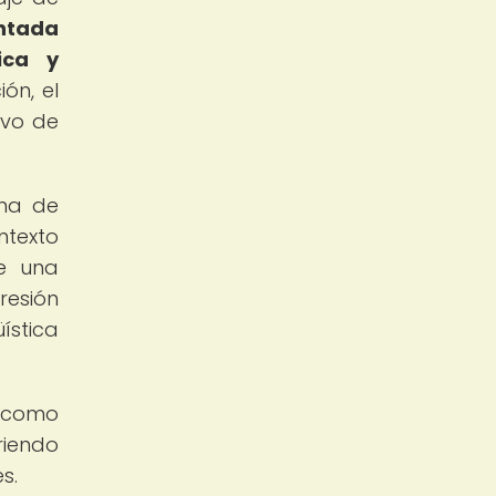
entada
ica y
ón, el
ivo de
ama de
ontexto
ce una
resión
ística
a como
riendo
s.