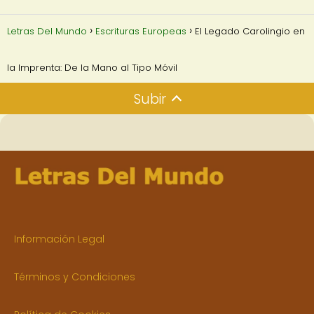
Letras Del Mundo
Escrituras Europeas
El Legado Carolingio en
la Imprenta: De la Mano al Tipo Móvil
Subir
Información Legal
Términos y Condiciones