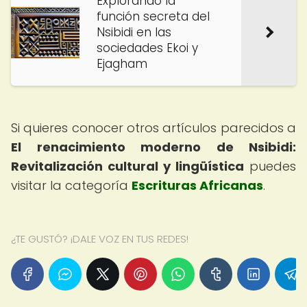
Explorando la
función secreta del
Nsibidi en las
sociedades Ekoi y
Ejagham
Si quieres conocer otros artículos parecidos a
El renacimiento moderno de Nsibidi:
Revitalización cultural y lingüística
puedes
visitar la categoría
Escrituras Africanas
.
¿TE GUSTÓ? ¡DALE VOZ EN TUS REDES!