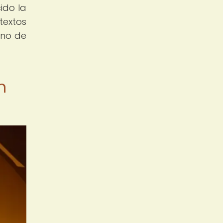
ido la
textos
uno de
n