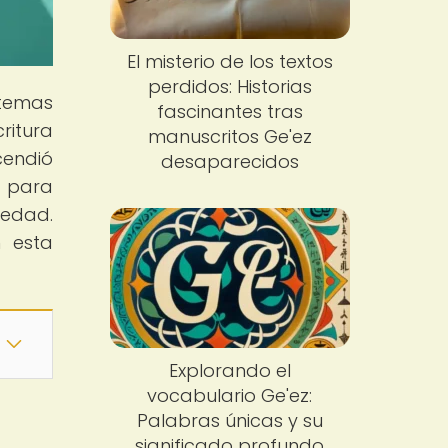
El misterio de los textos
perdidos: Historias
istemas
fascinantes tras
ritura
manuscritos Ge'ez
cendió
desaparecidos
s para
iedad.
n esta
Explorando el
vocabulario Ge'ez:
Palabras únicas y su
significado profundo