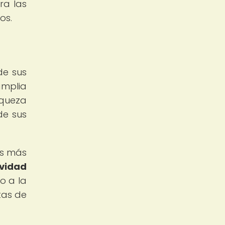
ra las
os.
de sus
amplia
iqueza
de sus
as más
ividad
do a la
stas de