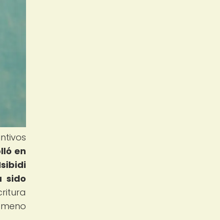
ntivos
lló en
sibidi
a sido
ritura
nómeno