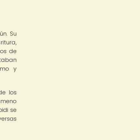
ún. Su
itura,
los de
staban
ismo y
de los
nómeno
idi se
versas