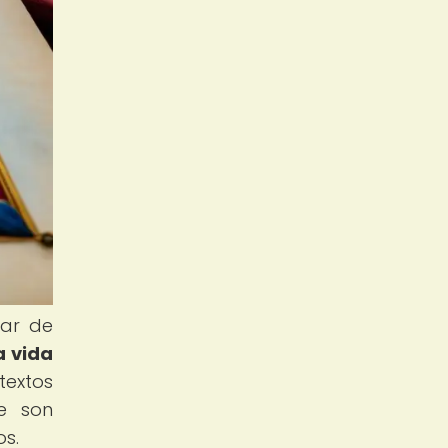
gar de
a vida
textos
ue son
os.