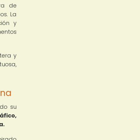
ura de
os. La
ción y
mentos
tera y
tuosa,
rna
ndo su
áfico,
a.
pirado