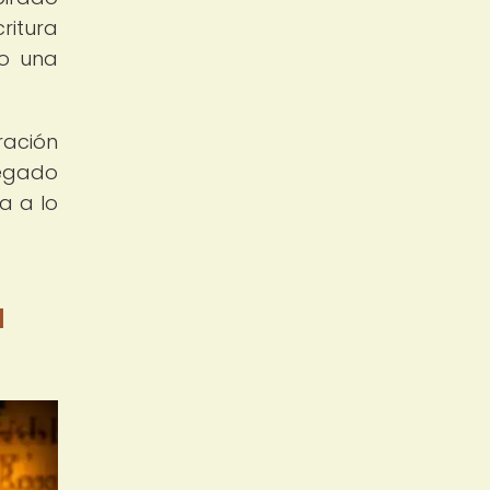
ritura
mo una
ración
legado
a a lo
a