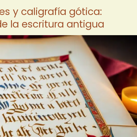
 y caligrafía gótica:
de la escritura antigua