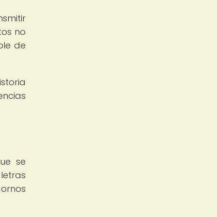
smitir
tos no
ble de
storia
encias
que se
letras
dornos