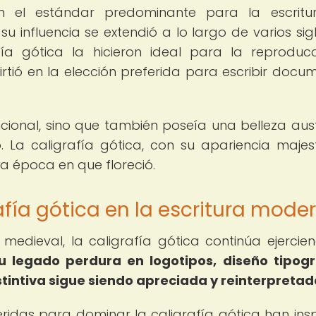
 en el estándar predominante para la escrit
u influencia se extendió a lo largo de varios sigl
fía gótica la hicieron ideal para la reproduc
irtió en la elección preferida para escribir docu
uncional, sino que también poseía una belleza aus
. La caligrafía gótica, con su apariencia majes
la época en que floreció.
rafía gótica en la escritura mode
 medieval, la caligrafía gótica continúa ejercie
u legado perdura en logotipos, diseño tipogr
stintiva sigue siendo apreciada y reinterpretad
ueridas para dominar la caligrafía gótica han ins