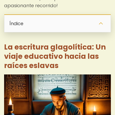
apasionante recorrido!
Índice
La escritura glagolítica: Un
viaje educativo hacia las
raíces eslavas