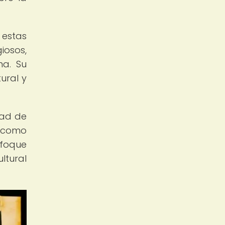
 estas
iosos,
na. Su
ural y
dad de
í como
nfoque
ltural