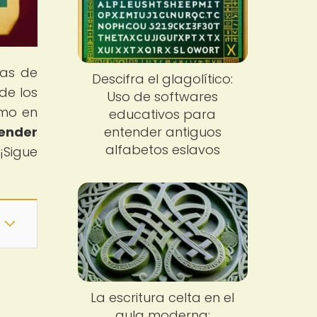
mas de
Descifra el glagolítico:
de los
Uso de softwares
smo en
educativos para
tender
entender antiguos
alfabetos eslavos
¡Sigue
La escritura celta en el
aula moderna: