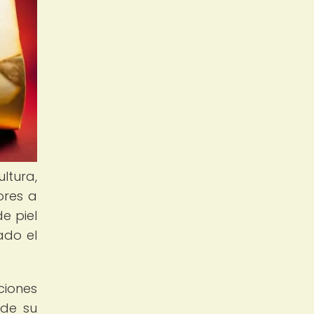
ltura,
ores a
e piel
ado el
ciones
 de su