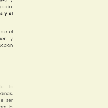
pacio.
s y el
ece el
ión y
ucción
er la
dinas.
el ser
bre la