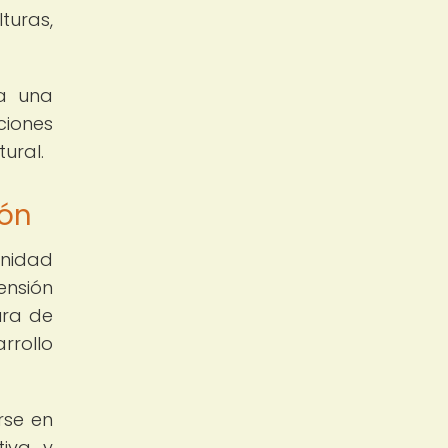
turas,
ta una
ciones
ural.
ión
unidad
ensión
ura de
rrollo
rse en
tiva y