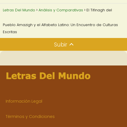
Letras Del Mundo
Análisis y Comparativas
El Tifinagh del
Pueblo Amazigh y el Alfabeto Latino: Un Encuentro de Culturas
Escritas
Subir
Información Legal
Términos y Condiciones