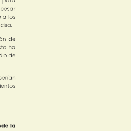
l para
ocesar
 a los
cisa.
ión de
sto ha
dio de
serían
ientos
sde la