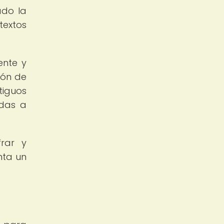
ado la
textos
ente y
ión de
tiguos
adas a
frar y
nta un