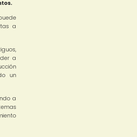
ntos.
 puede
stas a
iguos,
eder a
ucción
ndo un
endo a
stemas
miento