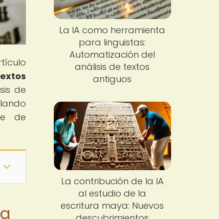
La IA como herramienta
para linguistas:
Automatización del
tículo
análisis de textos
textos
antiguos
isis de
elando
je de
La contribución de la IA
al estudio de la
escritura maya: Nuevos
la
descubrimientos