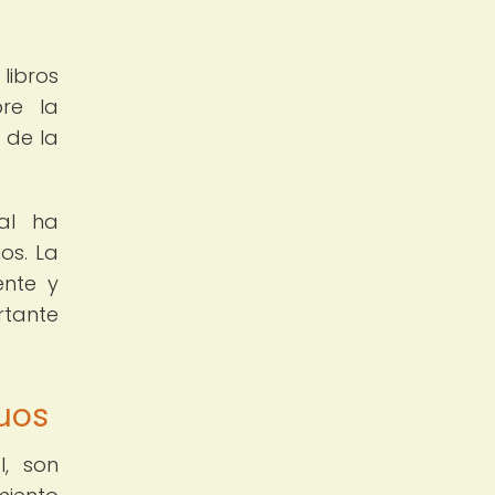
libros
bre la
 de la
val ha
os. La
ente y
rtante
guos
l, son