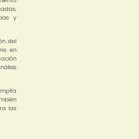
miento
sadas,
cias y
ón del
ano en
cación
álisis
amplía
ambién
ra las