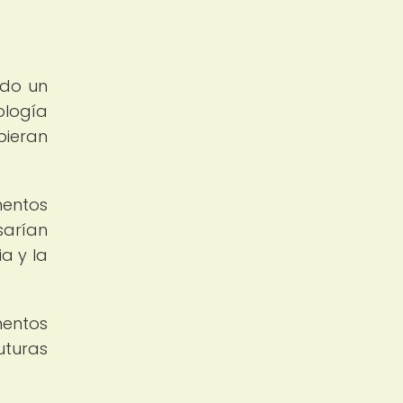
ido un
ología
bieran
mentos
sarían
a y la
mentos
uturas