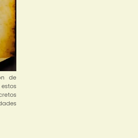
ión de
 estos
cretos
idades