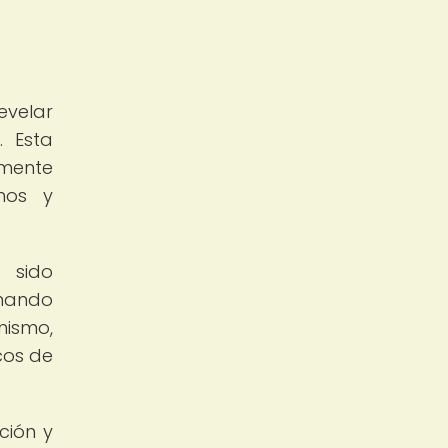
evelar
. Esta
amente
chos y
a sido
onando
mismo,
cos de
ción y