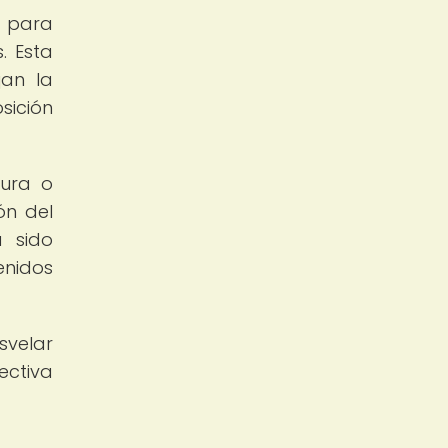
a para
. Esta
jan la
sición
tura o
ón del
a sido
enidos
svelar
ectiva