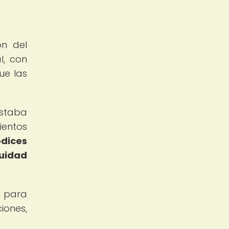
ón del
l, con
ue las
estaba
ientos
dices
nuidad
d para
iones,