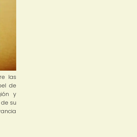
re las
pel de
gión y
 de su
vancia