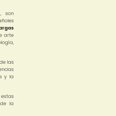
, son
añoles
largas
e arte
logía,
de las
encias
a y la
 estas
 de la