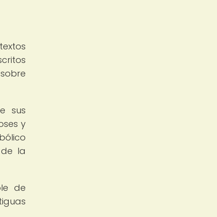
textos
critos
 sobre
de sus
oses y
bólico
 de la
ble de
tiguas