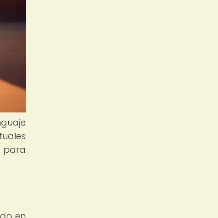
nguaje
tuales
l para
ado en