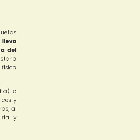
quetas
lleva
ía del
storia
física
ita) o
ices y
as, al
uría y