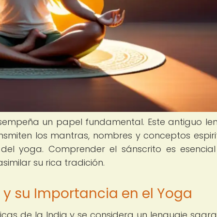
esempeña un papel fundamental. Este antiguo le
ransmiten los mantras, nombres y conceptos espiri
del yoga. Comprender el sánscrito es esencia
imilar su rica tradición.
o y su Importancia en el Yoga
sicas de la India y se considera un lenguaje sagr