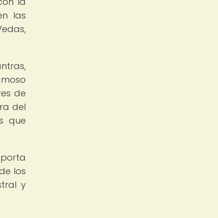
con la
en las
Vedas,
ntras,
famoso
res de
ra del
os que
aporta
 de los
tral y