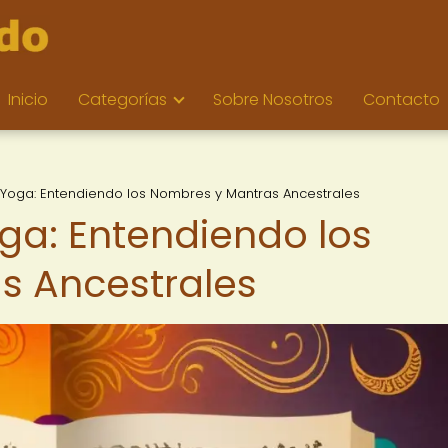
Inicio
Categorías
Sobre Nosotros
Contacto
el Yoga: Entendiendo los Nombres y Mantras Ancestrales
Yoga: Entendiendo los
s Ancestrales