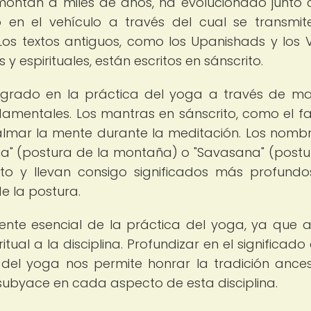
emontan a miles de años, ha evolucionado junto 
 en el vehículo a través del cual se transmit
Los textos antiguos, como los Upanishads y los 
y espirituales, están escritos en sánscrito.
tegrado en la práctica del yoga a través de ma
amentales. Los mantras en sánscrito, como el 
calmar la mente durante la meditación. Los nomb
a" (postura de la montaña) o "Savasana" (postu
rito y llevan consigo significados más profund
e la postura.
nente esencial de la práctica del yoga, ya que 
itual a la disciplina. Profundizar en el significado
del yoga nos permite honrar la tradición ances
subyace en cada aspecto de esta disciplina.