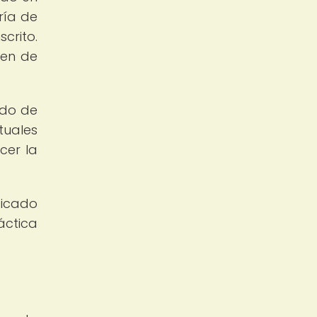
ría de
crito.
nen de
ado de
tuales
cer la
ficado
áctica