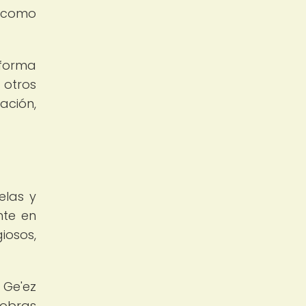
s como
 forma
 otros
ación,
elas y
nte en
iosos,
 Ge'ez
 obras