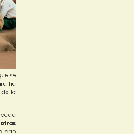
que se
ura ha
 de la
e cada
 otras
a sido