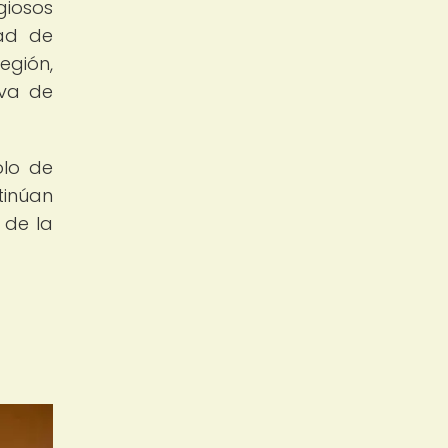
giosos
dad de
egión,
iva de
olo de
tinúan
 de la