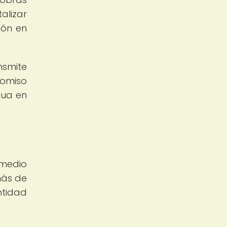
alizar
ión en
nsmite
romiso
nua en
 medio
emás de
ntidad