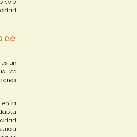
o solo
icidad
s de
 es un
ue los
trones
 en la
adapta
acidad
uencia