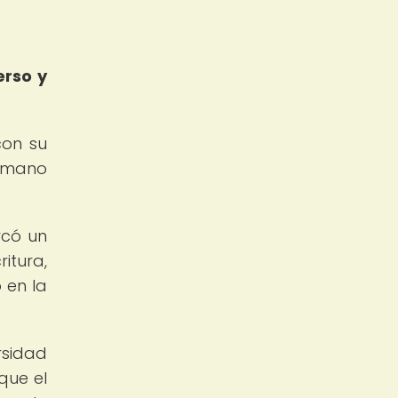
erso y
con su
humano
rcó un
itura,
 en la
rsidad
que el