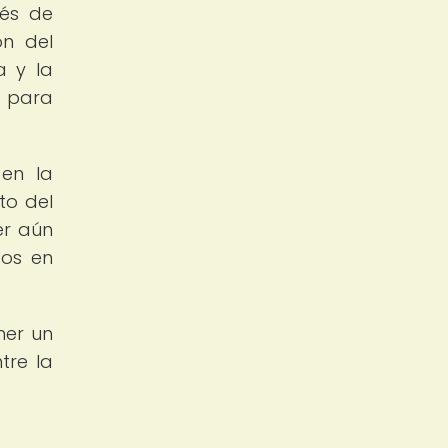
vés de
ón del
a y la
o para
 en la
to del
er aún
dos en
ner un
tre la