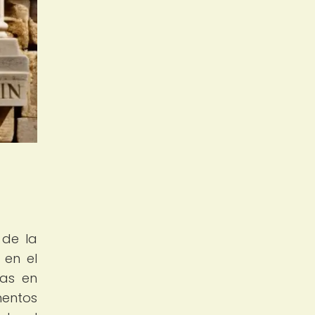
 de la
 en el
das en
mentos