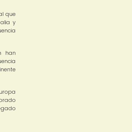
al que
alia y
uencia
n han
uencia
inente
Europa
porado
legado