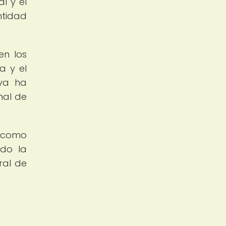
l y el
ntidad
en los
a y el
iva ha
nal de
e como
ndo la
ral de