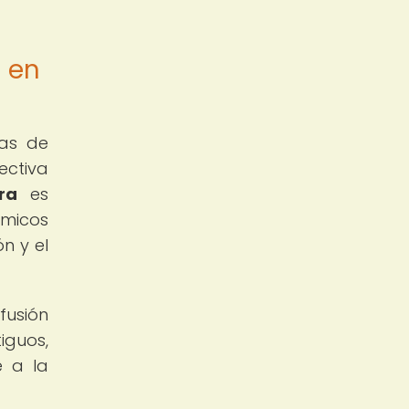
a en
mas de
ectiva
ra
es
émicos
n y el
fusión
iguos,
e a la