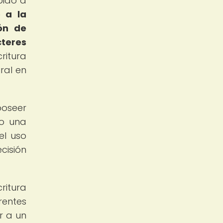
bido a
o a la
ón de
cteres
ritura
ral en
oseer
mo una
el uso
cisión
ritura
rentes
r a un