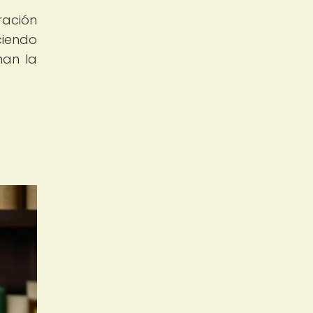
ración
ciendo
man la