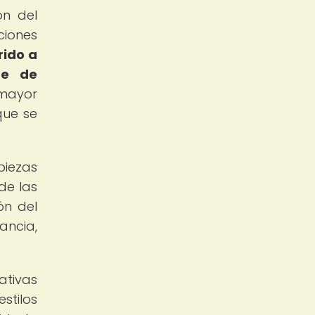
ón del
ciones
rido a
ue de
mayor
que se
piezas
de las
ón del
ancia,
ativas
stilos