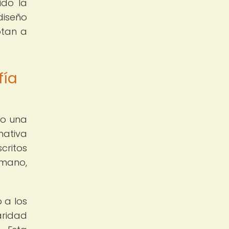
ido la
diseño
ptan a
fía
do una
nativa
critos
 mano,
 a los
aridad