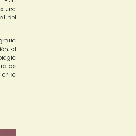
. Esta
ee una
al del
rafía
ón, al
ología
era de
 en la